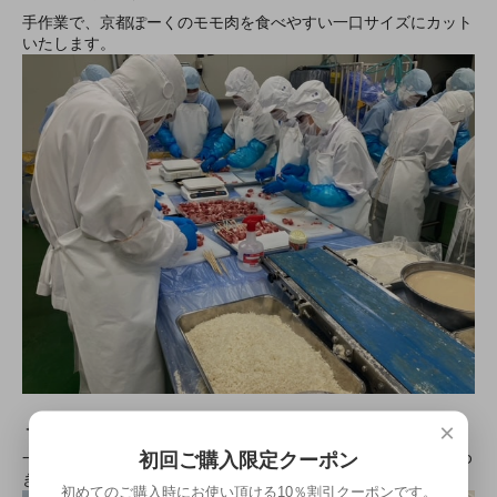
手作業で、京都ぽーくのモモ肉を食べやすい一口サイズにカット
いたします。
×
＜2＞京都ぽーく串刺し
初回ご購入限定クーポン
一口サイズにカットされた、京都ぽーくを一つずつ串に刺してゆ
きます。
初めてのご購入時にお使い頂ける10％割引クーポンです。