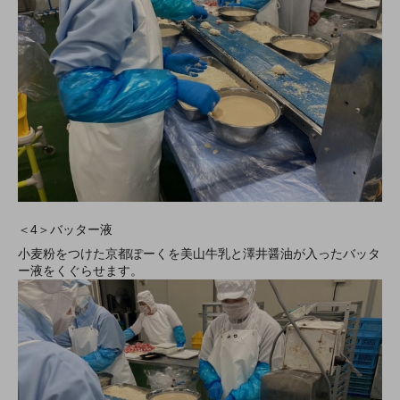
＜4＞バッター液
小麦粉をつけた京都ぽーくを美山牛乳と澤井醤油が入ったバッタ
ー液をくぐらせます。