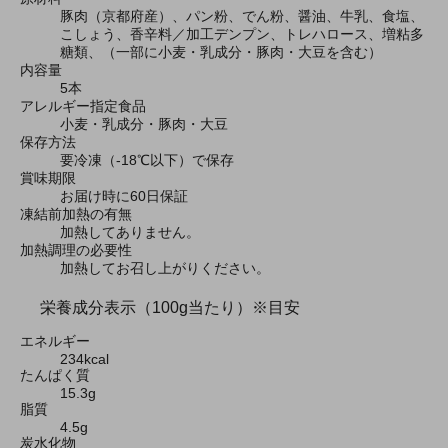
豚肉（京都府産）、パン粉、でん粉、醤油、牛乳、食塩、
こしょう、香辛料／加工デンプン、トレハロース、増粘多
糖類、（一部に小麦・乳成分・豚肉・大豆を含む）
内容量
5本
アレルギー指定食品
小麦・乳成分・豚肉・大豆
保存方法
要冷凍（-18℃以下）で保存
賞味期限
お届け時に60日保証
凍結前加熱の有無
加熱してありません。
加熱調理の必要性
加熱してお召し上がりください。
栄養成分表示（100g当たり）※目安
エネルギー
234kcal
たんぱく質
15.3g
脂質
4.5g
炭水化物