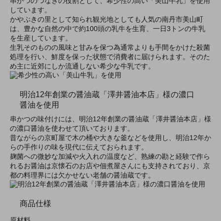
串かつのつなぎの役割として、希少性の高い「美山牛乳」を使用
しています。
かやぶきの里として知られ観光地としても人気の南丹市美山町
は、豊かな自然の中で約100頭の乳牛を生育、一日3トンの牛乳
を生産しています。
生乳そのものの風味と甘みを保つ為通常よりも手間をかけた殺菌
処理を行い、鮮度を保った状態で消費者に届けられます。そのた
め主に近郊にしか流通しない希少な牛乳です。
明治12年創業の醤油蔵「澤井醤油本店」様の濃口
醤油を使用
串かつの味付けには、明治12年創業の醤油蔵「澤井醤油本店」様
の濃口醤油を使わせて頂いております。
昔ながらの京町屋で木の桶や大きな釜などを使用し、明治12年か
らの手作りの味を現代に伝えておられます。
麹菌への微妙な加減や火入れの温度など、熟練の勘と経験で作ら
れるお醤油は京懐石のお店や佃煮屋さんにも支持されており、京
都の料理界には欠かせない老舗の醤油蔵です。
商品仕様
原材料