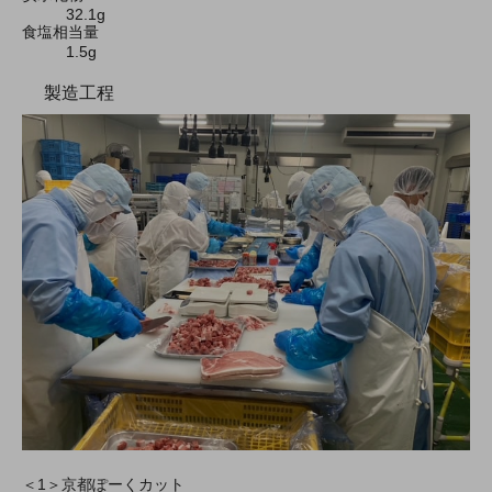
32.1g
食塩相当量
1.5g
製造工程
＜1＞京都ぽーくカット