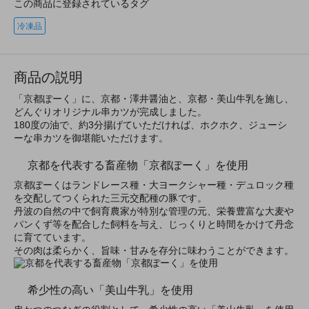
この商品に登録されているタグ
冷凍品
商品の説明
「京都ぽーく」に、京都・澤井醤油と、京都・美山牛乳を施し、
どんぐりオリジナル串カツが完成しました。
180度の油で、約3分揚げていただければ、ホクホク、ジューシ
ーな串カツを御堪能いただけます。
京都を代表する畜産物「京都ぽーく」を使用
京都ぽーくはランドレース種・大ヨークシャー種・デュロック種
を交配してつくられた三元交配種の豚です。
丹波の自然の中で飼育農家が特別な管理の元、栄養豊富な大麦や
パンくず等を配合した飼料を与え、じっくりと時間をかけて丹念
に育てています。
その肉は柔らかく、旨味・甘みを存分に味わうことができます。
希少性の高い「美山牛乳」を使用